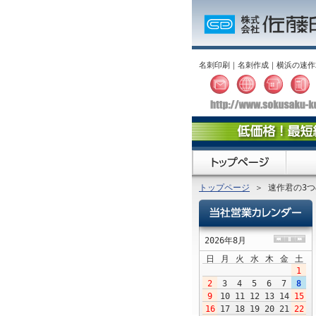
名刺印刷｜名刺作成｜横浜の速作
トップページ
＞ 速作君の3つ
社営業カレンダー
2026年8月
日
月
火
水
木
金
土
1
2
3
4
5
6
7
8
9
10
11
12
13
14
15
16
17
18
19
20
21
22