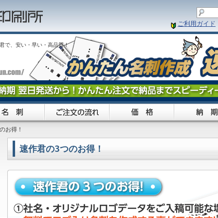
ご利用ガイド
君で、安い・早い・高品質！
のお得！
速作君の3つのお得！